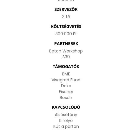
SZERVEZŐK
3 fő
KÖLTSÉGVETÉS
300.000 Ft
PARTNEREK
Beton Workshop
S39
TÁMOGATÓK
BME
Visegrad Fund
Doka
Fischer
Bosch
KAPCSOLÓDÓ
Alsósétány
Kifolyó
Kút a parton