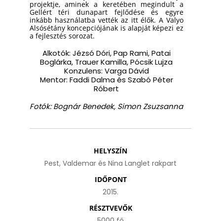
projektje, aminek a keretében megindult a
Gellért téri dunapart fejlődése és egyre
inkább használatba vették az itt élők. A Valyo
Alsósétány koncepciójának is alapját képezi ez
a fejlesztés sorozat.
Alkotók: Jézsó Dóri, Pap Rami, Patai
Boglárka, Trauer Kamilla, Pócsik Lujza
Konzulens: Varga Dávid
Mentor: Faddi Dalma és Szabó Péter
Róbert
Fotók: Bognár Benedek, Simon Zsuzsanna
HELYSZÍN
Pest, Valdemar és Nina Langlet rakpart
IDŐPONT
2015.
RÉSZTVEVŐK
5000 fő