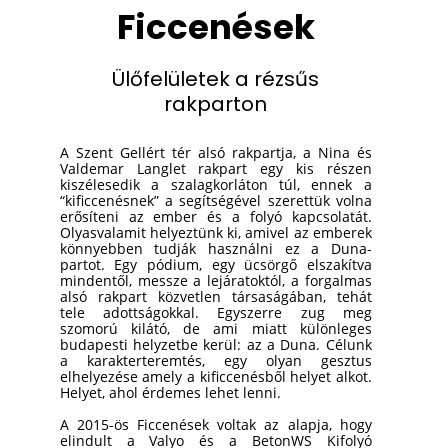
Ficcenések
Ülőfelületek a rézsűs
rakparton
A Szent Gellért tér alsó rakpartja, a Nina és
Valdemar Langlet rakpart egy kis részen
kiszélesedik a szalagkorláton túl, ennek a
“kificcenésnek” a segítségével szerettük volna
erősíteni az ember és a folyó kapcsolatát.
Olyasvalamit helyeztünk ki, amivel az emberek
könnyebben tudják használni ez a Duna-
partot. Egy pódium, egy ücsörgő elszakítva
mindentől, messze a lejáratoktól, a forgalmas
alsó rakpart közvetlen társaságában, tehát
tele adottságokkal. Egyszerre zug meg
szomorú kilátó, de ami miatt különleges
budapesti helyzetbe kerül: az a Duna. Célunk
a karakterteremtés, egy olyan gesztus
elhelyezése amely a kificcenésből helyet alkot.
Helyet, ahol érdemes lehet lenni.
A 2015-ös Ficcenések voltak az alapja, hogy
elindult a Valyo és a BetonWS Kifolyó