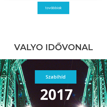
továbbiak
VALYO IDŐVONAL
Szabihíd
2017