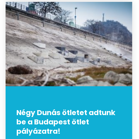
Hírek
Négy Dunás ötletet adtunk
be a Budapest ötlet
pályázatra!