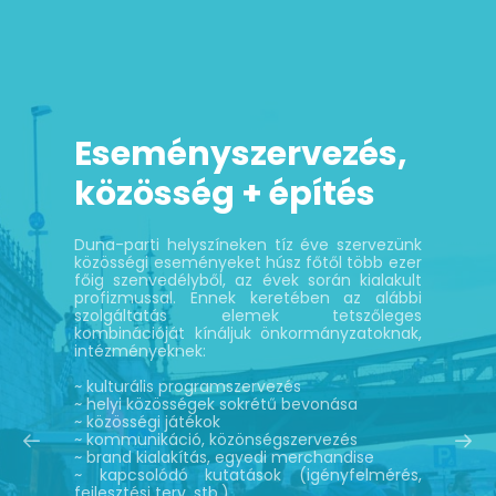
Eseményszervezés,
közösség + építés
Duna-parti helyszíneken tíz éve szervezünk
közösségi eseményeket húsz főtől több ezer
főig szenvedélyből, az évek során kialakult
profizmussal. Ennek keretében az alábbi
szolgáltatás elemek tetszőleges
kombinációját kínáljuk önkormányzatoknak,
intézményeknek:
~ kulturális programszervezés
~ helyi közösségek sokrétű bevonása
~ közösségi játékok
~ kommunikáció, közönségszervezés
~ brand kialakítás, egyedi merchandise
~ kapcsolódó kutatások (igényfelmérés,
fejlesztési terv, stb.)