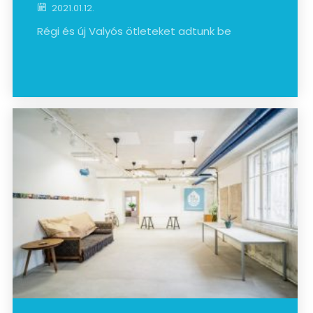
2021.01.12.
Régi és új Valyós ötleteket adtunk be