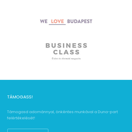
TÁMOGASS!
Támogasd adománnyal, önkéntes munkával a Duna-part
felértékelését!