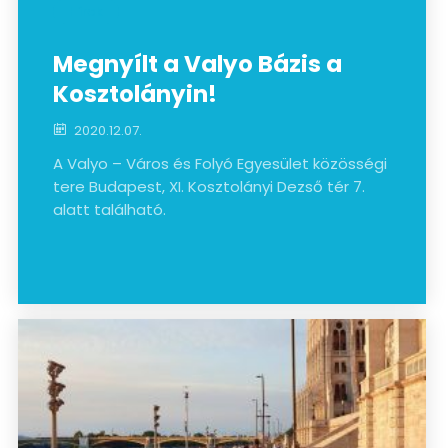
Hírek
Megnyílt a Valyo Bázis a
Kosztolányin!
2020.12.07.
A Valyo – Város és Folyó Egyesület közösségi
tere Budapest, XI. Kosztolányi Dezső tér 7.
alatt található.