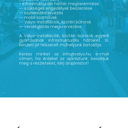
~ infrastrukturális háttér megteremtése:
~~ szükséges engedélyek beszerzése
~~ közlekedéstervezés
~~ mobil közművek
~~ Valyo-installációk, köztéri bútorok
~~ vendéglátás megszervezése
A Valyo-installációk, köztéri bútorok egyedi
gyártásának infrastrukturális hátterét XI.
kerületi jól felszerelt műhelyünk biztosítja.
Keress minket az info@valyo.hu e-mail
címen, ha érdekel az ajánlatunk: beszéljük
meg a részleteket, kérj árajánlatot!