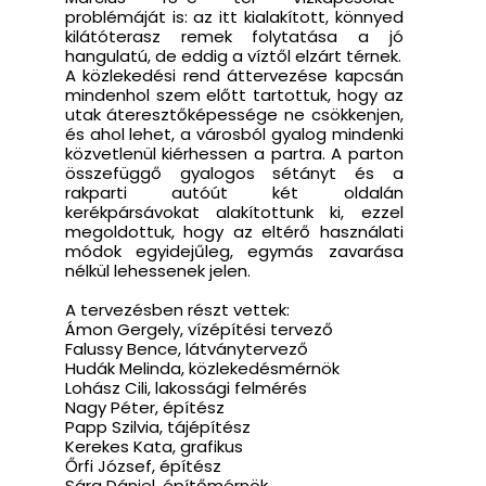
problémáját is: az itt kialakított, könnyed
kilátóterasz remek folytatása a jó
hangulatú, de eddig a víztől elzárt térnek.
A közlekedési rend áttervezése kapcsán
mindenhol szem előtt tartottuk, hogy az
utak áteresztőképessége ne csökkenjen,
és ahol lehet, a városból gyalog mindenki
közvetlenül kiérhessen a partra. A parton
összefüggő gyalogos sétányt és a
rakparti autóút két oldalán
kerékpársávokat alakítottunk ki, ezzel
megoldottuk, hogy az eltérő használati
módok egyidejűleg, egymás zavarása
nélkül lehessenek jelen.
A tervezésben részt vettek:
Ámon Gergely, vízépítési tervező
Falussy Bence, látványtervező
Hudák Melinda, közlekedésmérnök
Lohász Cili, lakossági felmérés
Nagy Péter, építész
Papp Szilvia, tájépítész
Kerekes Kata, grafikus
Őrfi József, építész
Sára Dániel, építőmérnök