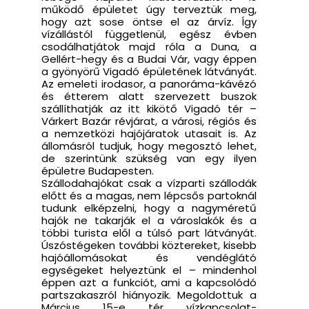
működő épületet úgy terveztük meg,
hogy azt sose öntse el az árvíz. Így
vízállástól függetlenül, egész évben
csodálhatjátok majd róla a Duna, a
Gellért-hegy és a Budai Vár, vagy éppen
a gyönyörű Vigadó épületének látványát.
Az emeleti irodasor, a panoráma-kávézó
és étterem alatt szervezett buszok
szállíthatják az itt kikötő Vigadó tér –
Várkert Bazár révjárat, a városi, régiós és
a nemzetközi hajójáratok utasait is. Az
állomásról tudjuk, hogy megosztó lehet,
de szerintünk szükség van egy ilyen
épületre Budapesten.
Szállodahajókat csak a vízparti szállodák
előtt és a magas, nem lépcsős partoknál
tudunk elképzelni, hogy a nagyméretű
hajók ne takarják el a városlakók és a
többi turista elől a túlsó part látványát.
Úszóstégeken további köztereket, kisebb
hajóállomásokat és vendéglátó
egységeket helyeztünk el – mindenhol
éppen azt a funkciót, ami a kapcsolódó
partszakaszról hiányozik. Megoldottuk a
Március 15-e tér vízkapcsolat-