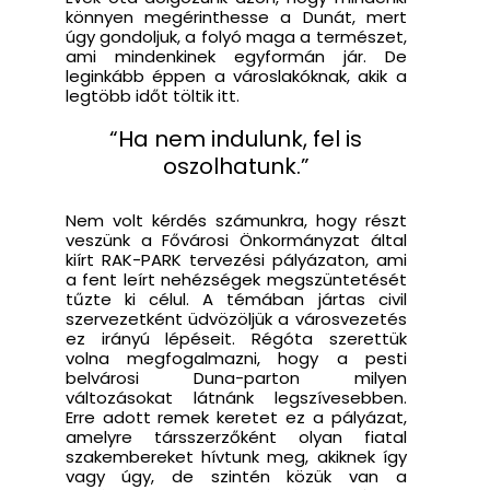
könnyen megérinthesse a Dunát, mert
úgy gondoljuk, a folyó maga a természet,
ami mindenkinek egyformán jár. De
leginkább éppen a városlakóknak, akik a
legtöbb időt töltik itt.
“Ha nem indulunk, fel is
oszolhatunk.”
Nem volt kérdés számunkra, hogy részt
veszünk a Fővárosi Önkormányzat által
kiírt RAK-PARK tervezési pályázaton, ami
a fent leírt nehézségek megszüntetését
tűzte ki célul. A témában jártas civil
szervezetként üdvözöljük a városvezetés
ez irányú lépéseit. Régóta szerettük
volna megfogalmazni, hogy a pesti
belvárosi Duna-parton milyen
változásokat látnánk legszívesebben.
Erre adott remek keretet ez a pályázat,
amelyre társszerzőként olyan fiatal
szakembereket hívtunk meg, akiknek így
vagy úgy, de szintén közük van a