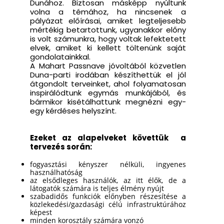
Dunához. Biztosan másképp nyúltunk
volna a témához, ha nincsenek a
pályázat előírásai, amiket legteljesebb
mértékig betartottunk, ugyanakkor előny
is volt számunkra, hogy voltak lefektetett
elvek, amiket ki kellett töltenünk saját
gondolatainkkal.
A Mahart Passnave jóvoltából közvetlen
Duna-parti irodában készíthettük el jól
átgondolt terveinket, ahol folyamatosan
inspirálódtunk egymás munkájából, és
bármikor kisétálhattunk megnézni egy-
egy kérdéses helyszínt.
Ezeket az alapelveket követtük a
tervezés során:
fogyasztási kényszer nélküli, ingyenes
használhatóság
az elsődleges használók, az itt élők, de a
látogatók számára is teljes élmény nyújt
szabadidős funkciók előnyben részesítése a
közlekedési/gazdasági célú infrastruktúrához
képest
minden korosztály számára vonzó