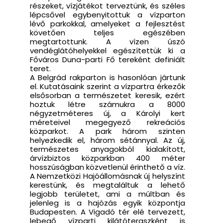
részeket, vízjátékot terveztünk, és széles
lépcsővel egybenyitottuk a vízparton
lévő parkokkal, amelyeket a fejlesztést
követően teljes egészében
megtartottunk. A vízen úszó
vendéglátóhelyekkel egészítettük ki a
Főváros Duna-parti Fő tereként definiált
teret.
A Belgrád rakparton is hasonlóan jártunk
el. Kutatásaink szerint a vízpartra érkezők
elsősorban a természetet keresik, ezért
hoztuk létre számukra a 8000
négyzetméteres új, a Károlyi kert
méreteivel megegyező rekreációs
közparkot. A park három szinten
helyezkedik el, három sétánnyal. Az új,
természetes anyagokból kialakított,
árvízbiztos közparkban 400 méter
hosszúságban közvetlenül érinthető a víz.
A Nemzetközi Hajóállomásnak új helyszínt
kerestünk, és megtaláltuk a lehető
legjobb területet, ami a múltban és
jelenleg is a hajózás egyik központja
Budapesten. A Vigadó tér elé tervezett,
lebegő vízparti kilátóteraszként is