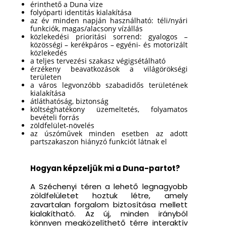
érinthető a Duna vize
folyóparti identitás kialakítása
az év minden napján használható: téli/nyári
funkciók, magas/alacsony vízállás
közlekedési prioritási sorrend: gyalogos –
közösségi – kerékpáros – egyéni- és motorizált
közlekedés
a teljes tervezési szakasz végigsétálható
érzékeny beavatkozások a világörökségi
területen
a város legvonzóbb szabadidős területének
kialakítása
átláthatóság, biztonság
költséghatékony üzemeltetés, folyamatos
bevételi forrás
zöldfelület-növelés
az úszóművek minden esetben az adott
partszakaszon hiányzó funkciót látnak el
Hogyan képzeljük mi a Duna-partot?
A Széchenyi téren a lehető legnagyobb
zöldfelületet hoztuk létre, amely
zavartalan forgalom biztosítása mellett
kialakítható. Az új, minden irányból
könnyen megközelíthető térre interaktív