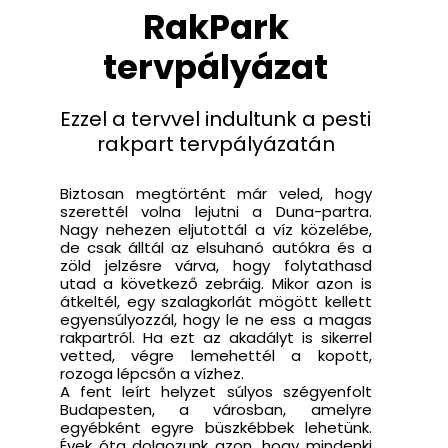
RakPark
tervpályázat
Ezzel a tervvel indultunk a pesti
rakpart tervpályázatán
Biztosan megtörtént már veled, hogy
szerettél volna lejutni a Duna-partra.
Nagy nehezen eljutottál a víz közelébe,
de csak álltál az elsuhanó autókra és a
zöld jelzésre várva, hogy folytathasd
utad a következő zebráig. Mikor azon is
átkeltél, egy szalagkorlát mögött kellett
egyensúlyozzál, hogy le ne ess a magas
rakpartról. Ha ezt az akadályt is sikerrel
vetted, végre lemehettél a kopott,
rozoga lépcsőn a vízhez.
A fent leírt helyzet súlyos szégyenfolt
Budapesten, a városban, amelyre
egyébként egyre büszkébbek lehetünk.
Évek óta dolgozunk azon, hogy mindenki